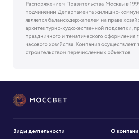
Распоряжением Правительства Москвы в 1999
подчинении Департамента жилищно-коммуна
является балансодержателем на праве хозяй
архитектурно-художественной подсветки, п
праздничного и тематического оформления г
часового хозяйства. Компания осуществляет 
строительством перечисленных объектов.
Виды деятельности
О компани